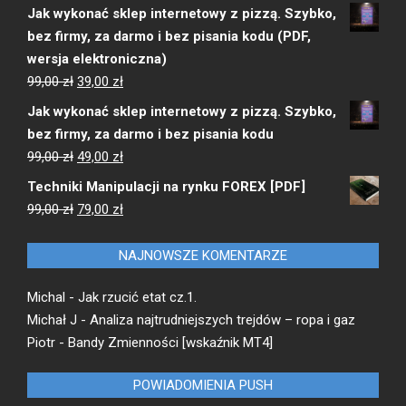
cena
cena
Jak wykonać sklep internetowy z pizzą. Szybko,
wynosiła:
wynosi:
bez firmy, za darmo i bez pisania kodu (PDF,
1999,00 zł.
799,00 zł.
wersja elektroniczna)
Pierwotna
Aktualna
99,00
zł
39,00
zł
cena
cena
Jak wykonać sklep internetowy z pizzą. Szybko,
wynosiła:
wynosi:
bez firmy, za darmo i bez pisania kodu
99,00 zł.
39,00 zł.
Pierwotna
Aktualna
99,00
zł
49,00
zł
cena
cena
Techniki Manipulacji na rynku FOREX [PDF]
wynosiła:
wynosi:
Pierwotna
Aktualna
99,00
zł
79,00
zł
99,00 zł.
49,00 zł.
cena
cena
wynosiła:
wynosi:
NAJNOWSZE KOMENTARZE
99,00 zł.
79,00 zł.
Michal
-
Jak rzucić etat cz.1.
Michał J
-
Analiza najtrudniejszych trejdów – ropa i gaz
Piotr
-
Bandy Zmienności [wskaźnik MT4]
POWIADOMIENIA PUSH