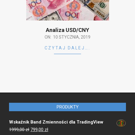
Analiza USD/CNY
2019-
ON:
10 STYCZNIA, 2019
01-
CZYTAJ DALEJ….
10
PRODUKTY
Wskaźnik Band Zmienności dla TradingView
Pierwotna
Aktualna
1999,00
zł
799,00
zł