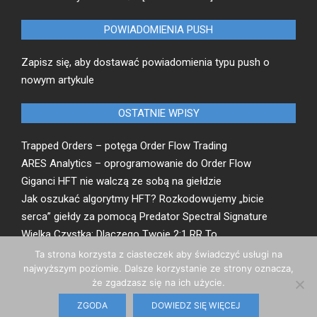
POWIADOMIENIA PUSH
Zapisz się, aby dostawać powiadomienia typu push o
nowym artykule
OSTATNIE WPISY
Trapped Orders – potęga Order Flow Trading
ARES Analytics – oprogramowanie do Order Flow
Giganci HFT nie walczą ze sobą na giełdzie
Jak oszukać algorytmy HFT? Rozkodowujemy „bicie
serca” giełdy za pomocą Predator Spectral Signature
Wielka Czystka: Dlaczego Twoje 2:1 RR To
Matematyczna Iluzja
Ta strona korzysta z ciasteczek aby świadczyć usługi na
najwyższym poziomie. Dalsze korzystanie ze strony oznacza,
że zgadzasz się na ich użycie.
Regulamin
| Powered by: Łukasz Susłowicz | Kontakt:
ZGODA
DOWIEDZ SIĘ WIĘCEJ
test4profit@gmail.com © 2026