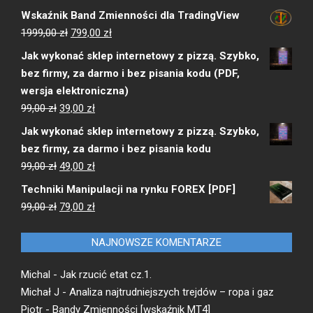
Wskaźnik Band Zmienności dla TradingView
Pierwotna
Aktualna
1999,00
zł
799,00
zł
cena
cena
Jak wykonać sklep internetowy z pizzą. Szybko,
wynosiła:
wynosi:
bez firmy, za darmo i bez pisania kodu (PDF,
1999,00 zł.
799,00 zł.
wersja elektroniczna)
Pierwotna
Aktualna
99,00
zł
39,00
zł
cena
cena
Jak wykonać sklep internetowy z pizzą. Szybko,
wynosiła:
wynosi:
bez firmy, za darmo i bez pisania kodu
99,00 zł.
39,00 zł.
Pierwotna
Aktualna
99,00
zł
49,00
zł
cena
cena
Techniki Manipulacji na rynku FOREX [PDF]
wynosiła:
wynosi:
Pierwotna
Aktualna
99,00
zł
79,00
zł
99,00 zł.
49,00 zł.
cena
cena
wynosiła:
wynosi:
NAJNOWSZE KOMENTARZE
99,00 zł.
79,00 zł.
Michal
-
Jak rzucić etat cz.1.
Michał J
-
Analiza najtrudniejszych trejdów – ropa i gaz
Piotr
-
Bandy Zmienności [wskaźnik MT4]