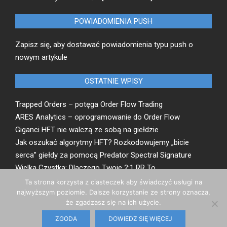
POWIADOMIENIA PUSH
Zapisz się, aby dostawać powiadomienia typu push o
nowym artykule
OSTATNIE WPISY
Trapped Orders – potęga Order Flow Trading
ARES Analytics – oprogramowanie do Order Flow
Giganci HFT nie walczą ze sobą na giełdzie
Jak oszukać algorytmy HFT? Rozkodowujemy „bicie
serca” giełdy za pomocą Predator Spectral Signature
Wielka Czystka: Dlaczego Twoje 2:1 RR To
Matematyczna Iluzja
Ta strona korzysta z ciasteczek aby świadczyć usługi na
najwyższym poziomie. Dalsze korzystanie ze strony oznacza,
że zgadzasz się na ich użycie.
Regulamin
| Powered by: Łukasz Susłowicz | Kontakt:
ZGODA
DOWIEDZ SIĘ WIĘCEJ
test4profit@gmail.com © 2026