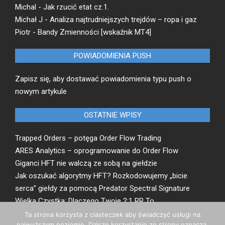
Michal
-
Jak rzucić etat cz.1.
Michał J
-
Analiza najtrudniejszych trejdów – ropa i gaz
Piotr
-
Bandy Zmienności [wskaźnik MT4]
POWIADOMIENIA PUSH
Zapisz się, aby dostawać powiadomienia typu push o
nowym artykule
OSTATNIE WPISY
Trapped Orders – potęga Order Flow Trading
ARES Analytics – oprogramowanie do Order Flow
Giganci HFT nie walczą ze sobą na giełdzie
Jak oszukać algorytmy HFT? Rozkodowujemy „bicie
serca” giełdy za pomocą Predator Spectral Signature
Wielka Czystka: Dlaczego Twoje 2:1 RR To
Matematyczna Iluzja
Ta strona korzysta z ciasteczek aby świadczyć usługi na
najwyższym poziomie. Dalsze korzystanie ze strony oznacza,