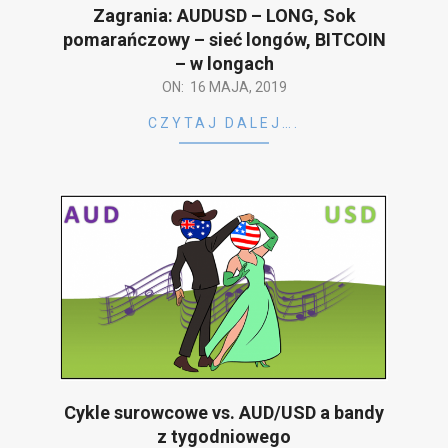
Zagrania: AUDUSD – LONG, Sok
pomarańczowy – sieć longów, BITCOIN
– w longach
2019-
ON:
16 MAJA, 2019
05-
CZYTAJ DALEJ….
16
Cykle surowcowe vs. AUD/USD a bandy
z tygodniowego