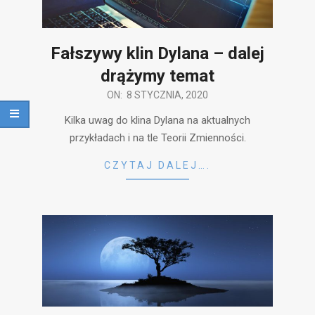
Fałszywy klin Dylana – dalej
drążymy temat
2020-
ON:
8 STYCZNIA, 2020
01-
Kilka uwag do klina Dylana na aktualnych
08
przykładach i na tle Teorii Zmienności.
CZYTAJ DALEJ….