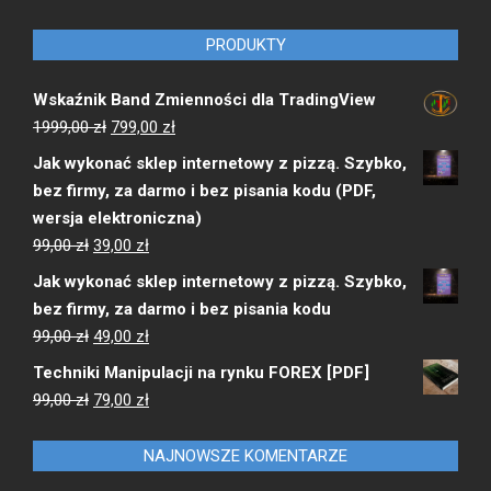
PRODUKTY
Wskaźnik Band Zmienności dla TradingView
Pierwotna
Aktualna
1999,00
zł
799,00
zł
cena
cena
Jak wykonać sklep internetowy z pizzą. Szybko,
wynosiła:
wynosi:
bez firmy, za darmo i bez pisania kodu (PDF,
1999,00 zł.
799,00 zł.
wersja elektroniczna)
Pierwotna
Aktualna
99,00
zł
39,00
zł
cena
cena
Jak wykonać sklep internetowy z pizzą. Szybko,
wynosiła:
wynosi:
bez firmy, za darmo i bez pisania kodu
99,00 zł.
39,00 zł.
Pierwotna
Aktualna
99,00
zł
49,00
zł
cena
cena
Techniki Manipulacji na rynku FOREX [PDF]
wynosiła:
wynosi:
Pierwotna
Aktualna
99,00
zł
79,00
zł
99,00 zł.
49,00 zł.
cena
cena
wynosiła:
wynosi:
NAJNOWSZE KOMENTARZE
99,00 zł.
79,00 zł.