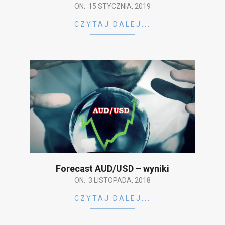
2019-
ON:
15 STYCZNIA, 2019
01-
CZYTAJ DALEJ….
15
Forecast AUD/USD – wyniki
2018-
ON:
3 LISTOPADA, 2018
11-
CZYTAJ DALEJ….
03