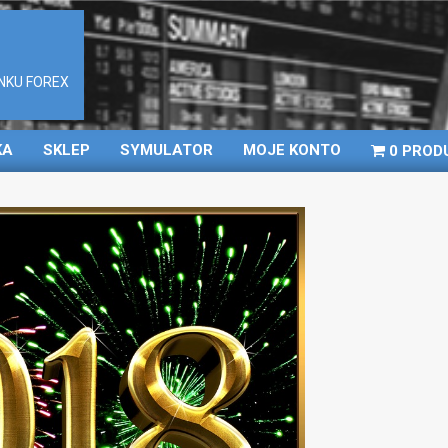
NKU FOREX
KA
SKLEP
SYMULATOR
MOJE KONTO
0 PROD
Primary
Navigation
Menu