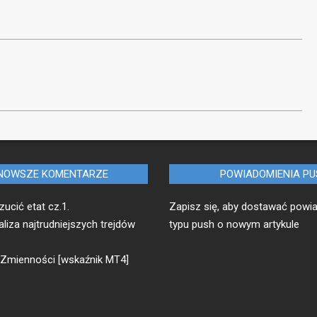
NOWSZE KOMENTARZE
POWIADOMIENIA P
zucić etat cz.1.
Zapisz się, aby dostawać powi
liza najtrudniejszych trejdów
typu push o nowym artykule
Zmienności [wskaźnik MT4]