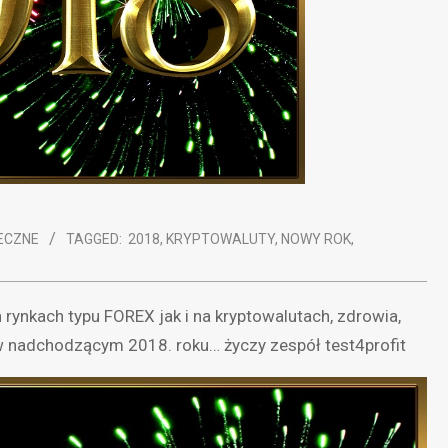
ECZNE
TAGGED:
2018
,
KRYPTOWALUTY
,
NOWY ROK
,
ynkach typu FOREX jak i na kryptowalutach, zdrowia,
w nadchodzącym 2018. roku… życzy zespół test4profit