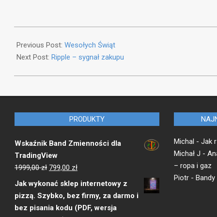
2017-
12-
Previous Post:
Wesołych Świąt
30
Next Post:
Ripple – sygnał zakupu
PRODUKTY
NAJ
Michal
-
Jak r
Wskaźnik Band Zmienności dla
Michał J
-
Ana
TradingView
– ropa i gaz
Pierwotna
Aktualna
1999,00
zł
799,00
zł
Piotr
-
Bandy 
cena
cena
Jak wykonać sklep internetowy z
wynosiła:
wynosi:
pizzą. Szybko, bez firmy, za darmo i
1999,00 zł.
799,00 zł.
bez pisania kodu (PDF, wersja