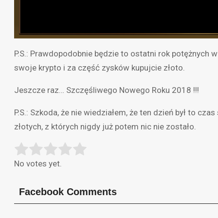
P.S.: Prawdopodobnie będzie to ostatni rok potężnych w
swoje krypto i za część zysków kupujcie złoto.
Jeszcze raz… Szczęśliwego Nowego Roku 2018 !!!
P.S.: Szkoda, że nie wiedziałem, że ten dzień był to cz
złotych, z których nigdy już potem nic nie zostało.
Rate this item:
Submit Rating
No votes yet.
Facebook Comments