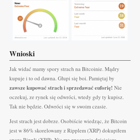
Wnioski
Jak widać mamy spory strach na Bitcoinie. Mądry
kupuje i to od dawna. Głupi się boi. Pamiętaj by
zawsze kupować strach i sprzedawać euforię!
Nie
oczekuj, ze rynek się odwróci, wtedy gdy ty kupisz.
Tak nie będzie. Odwróci się w swoim czasie.
Jest strach jest dobrze. Osobiście wiedząc, że Bitcoin
jest w 86% skorelowany z Ripplem (XRP) dokupiłem
sporo Rippli (XRP). Nie ma znaczenia dzisiejsza