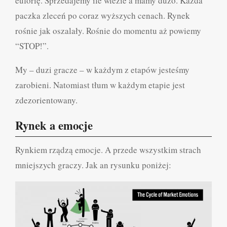
euforię. Sprzedajemy ile wlezie a mamy dużo. Każda
paczka zleceń po coraz wyższych cenach. Rynek
rośnie jak oszalały. Rośnie do momentu aż powiemy
“STOP!”.
My – duzi gracze – w każdym z etapów jesteśmy
zarobieni. Natomiast tłum w każdym etapie jest
zdezorientowany.
Rynek a emocje
Rynkiem rządzą emocje. A przede wszystkim strach
mniejszych graczy. Jak an rysunku poniżej: