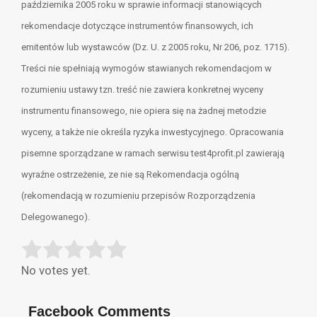
października 2005 roku w sprawie informacji stanowiących
rekomendacje dotyczące instrumentów finansowych, ich
emitentów lub wystawców (Dz. U. z 2005 roku, Nr 206, poz. 1715).
Treści nie spełniają wymogów stawianych rekomendacjom w
rozumieniu ustawy tzn. treść nie zawiera konkretnej wyceny
instrumentu finansowego, nie opiera się na żadnej metodzie
wyceny, a także nie określa ryzyka inwestycyjnego. Opracowania
pisemne sporządzane w ramach serwisu test4profit.pl zawierają
wyraźne ostrzeżenie, ze nie są Rekomendacja ogólną
(rekomendacją w rozumieniu przepisów Rozporządzenia
Delegowanego).
Rate this item:
Submit Rating
No votes yet.
Facebook Comments