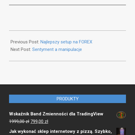
2018-
06-
Previous Post:
Najlepszy setup na FOREX
13
Next Post:
Sentyment a manipulacje
PRODUKTY
Wskaźnik Band Zmienności dla TradingView
Pierwotna
Aktualna
1999,00
zł
799,00
zł
cena
cena
Jak wykonać sklep internetowy z pizzą. Szybko,