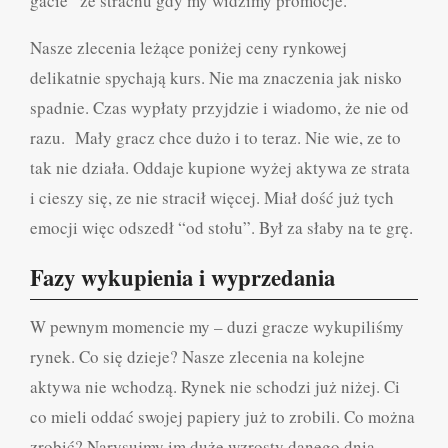
gacie” ze strachu gdy my widzimy promocje.
Nasze zlecenia leżące poniżej ceny rynkowej
delikatnie spychają kurs. Nie ma znaczenia jak nisko
spadnie. Czas wypłaty przyjdzie i wiadomo, że nie od
razu. Mały gracz chce dużo i to teraz. Nie wie, ze to
tak nie działa. Oddaje kupione wyżej aktywa ze strata
i cieszy się, ze nie stracił więcej. Miał dość już tych
emocji więc odszedł “od stołu”. Był za słaby na te grę.
Fazy wykupienia i wyprzedania
W pewnym momencie my – duzi gracze wykupiliśmy
rynek. Co się dzieje? Nasze zlecenia na kolejne
aktywa nie wchodzą. Rynek nie schodzi już niżej. Ci
co mieli oddać swojej papiery już to zrobili. Co można
zrobić? Narysujmy im duże wzrosty danego dnia.