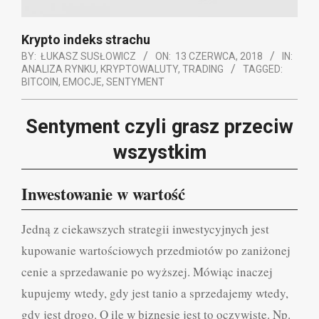
Krypto indeks strachu
BY:
ŁUKASZ SUSŁOWICZ
ON:
13 CZERWCA, 2018
IN:
ANALIZA RYNKU
,
KRYPTOWALUTY
,
TRADING
TAGGED:
BITCOIN
,
EMOCJE
,
SENTYMENT
Sentyment czyli grasz przeciw
wszystkim
Inwestowanie w wartość
Jedną z ciekawszych strategii inwestycyjnych jest
kupowanie wartościowych przedmiotów po zaniżonej
cenie a sprzedawanie po wyższej. Mówiąc inaczej
kupujemy wtedy, gdy jest tanio a sprzedajemy wtedy,
gdy jest drogo. O ile w biznesie jest to oczywiste. Np.