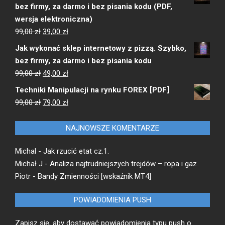
wynosiła:
wynosi:
bez firmy, za darmo i bez pisania kodu (PDF,
1999,00 zł.
799,00 zł.
wersja elektroniczna)
Pierwotna
Aktualna
99,00
zł
39,00
zł
cena
cena
Jak wykonać sklep internetowy z pizzą. Szybko,
wynosiła:
wynosi:
bez firmy, za darmo i bez pisania kodu
99,00 zł.
39,00 zł.
Pierwotna
Aktualna
99,00
zł
49,00
zł
cena
cena
Techniki Manipulacji na rynku FOREX [PDF]
wynosiła:
wynosi:
Pierwotna
Aktualna
99,00
zł
79,00
zł
99,00 zł.
49,00 zł.
cena
cena
wynosiła:
wynosi:
NAJNOWSZE KOMENTARZE
99,00 zł.
79,00 zł.
Michal
-
Jak rzucić etat cz.1.
Michał J
-
Analiza najtrudniejszych trejdów – ropa i gaz
Piotr
-
Bandy Zmienności [wskaźnik MT4]
POWIADOMIENIA PUSH
Zapisz się, aby dostawać powiadomienia typu push o