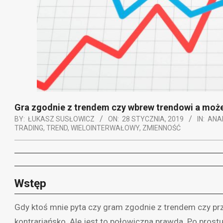
Gra zgodnie z trendem czy wbrew trendowi a może 
BY:
ŁUKASZ SUSŁOWICZ
ON:
28 STYCZNIA, 2019
IN:
ANA
TRADING
,
TREND
,
WIELOINTERWAŁOWY
,
ZMIENNOŚĆ
Wstęp
Gdy ktoś mnie pyta czy gram zgodnie z trendem czy prz
kontrariańsko. Ale jest to połowiczna prawda. Po prostu