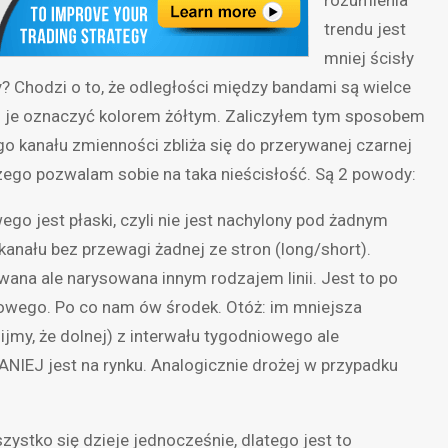
rozumienia
trendu jest
mniej ścisły
ły? Chodzi o to, że odległości między bandami są wielce
em je oznaczyć kolorem żółtym. Zaliczyłem tym sposobem
ego kanału zmienności zbliża się do przerywanej czarnej
zego pozwalam sobie na taka nieścisłość. Są 2 powody:
go jest płaski, czyli nie jest nachylony pod żadnym
nału bez przewagi żadnej ze stron (long/short).
ywana ale narysowana innym rodzajem linii. Jest to po
iowego. Po co nam ów środek. Otóż: im mniejsza
jmy, że dolnej) z interwału tygodniowego ale
NIEJ jest na rynku. Analogicznie drożej w przypadku
ystko się dzieje jednocześnie, dlatego jest to