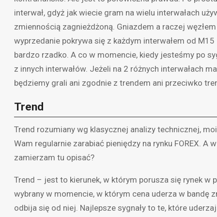
interwał, gdyż jak wiecie gram na wielu interwałach uż
zmiennością zagnieżdżoną. Gniazdem a raczej węzłem 
wyprzedanie pokrywa się z każdym interwałem od M15 po
bardzo rzadko. A co w momencie, kiedy jesteśmy po sy
z innych interwałów. Jeżeli na 2 różnych interwałach m
będziemy grali ani zgodnie z trendem ani przeciwko tre
Trend
Trend rozumiany wg klasycznej analizy technicznej, moi
Wam regularnie zarabiać pieniędzy na rynku FOREX. A wi
zamierzam tu opisać?
Trend – jest to kierunek, w którym porusza się rynek w
wybrany w momencie, w którym cena uderza w bandę zm
odbija się od niej. Najlepsze sygnały to te, które uderz