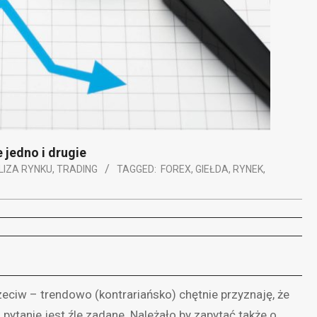
jedno i drugie
LIZA RYNKU
,
TRADING
TAGGED:
FOREX
,
GIEŁDA
,
RYNEK
,
eciw – trendowo (kontrariańsko) chętnie przyznaję, że
 pytanie jest źle zadane. Należało by zapytać także o