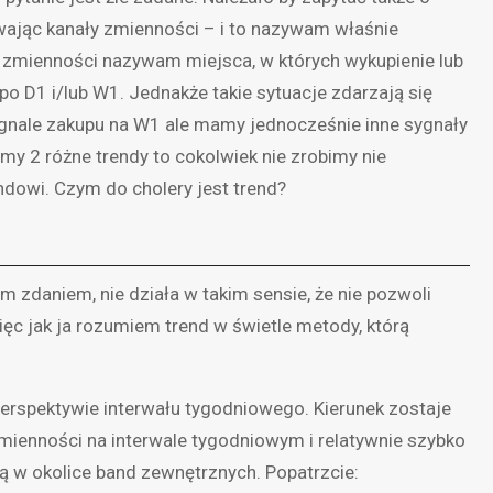
ywając kanały zmienności – i to nazywam właśnie
zmienności nazywam miejsca, w których wykupienie lub
 D1 i/lub W1. Jednakże takie sytuacje zdarzają się
gnale zakupu na W1 ale mamy jednocześnie inne sygnały
amy 2 różne trendy to cokolwiek nie zrobimy nie
ndowi. Czym do cholery jest trend?
m zdaniem, nie działa w takim sensie, że nie pozwoli
ęc jak ja rozumiem trend w świetle metody, którą
 perspektywie interwału tygodniowego. Kierunek zostaje
ienności na interwale tygodniowym i relatywnie szybko
ają w okolice band zewnętrznych. Popatrzcie: