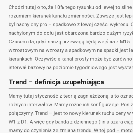
Chodzi tutaj o to, że 10% tego rysunku od lewej to silne
rozumiem kierunek kanału zmienności. Zawsze jest lepi
był nachylony pro – spadkowo z lewej części wykresu. 
nachylonym do dołu jest obarczona bardzo dużym ryzyki
Czasem da, gdyż naszą przewagą będą wejścia z M15. G
wzrostowym na wzrosty a spadkowym na spadki jest l
kierunkach. Oczywiście kanał prosty może być zarówno a
interwał bazowy na poziomie tygodniowego jest wysta
Trend – definicja uzupełniająca
Mamy tutaj styczność z teorią zagnieżdżoną, a to ozna
różnych interwałów. Mamy różne ich konfiguracje. Poniże
połączymy. Trend – jest to nowy kierunek ruchu ceny w 
W1 z D1. A więc gdy banda z dziennego (linia szara cią
mamy do czynienia ze zmiana trendu. W tej pod – met