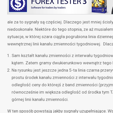
ale za to sygnały są częściej. Dlaczego jest mniej ścis
niedoskonałe. Niektóre do tego stopnia, ze aż musiał
sytuacje, w której szara ciągła pogrubiona linia dzienn
wewnętrznej linii kanału zmienności tygodniowej. Dlac
Sam kształt kanału zmienności z interwału tygodniowe
kątem. Zatem gramy dwukierunkowo wewnątrz tego ka
Na rysunku jest jeszcze jedna 5-ta linia czarna przer
prostu środek kanału zmienności z interwału tygodn
odległość ceny do którejś z band zmienności (przyjmi
równocześnie im większa odległość od środka tym TA
górnej linii kanału zmienności.
W ten sposób powstają jakby sygnały uzupełniające. Wsz