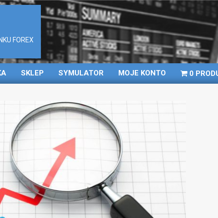
NKU FOREX
KA
SKLEP
SYMULATOR
MOJE KONTO
0 PROD
Primary
Navigation
Menu