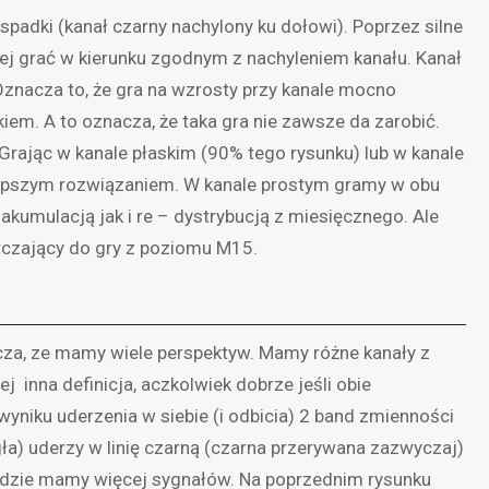
 spadki (kanał czarny nachylony ku dołowi). Poprzez silne
ej grać w kierunku zgodnym z nachyleniem kanału. Kanał
Oznacza to, że gra na wzrosty przy kanale mocno
em. A to oznacza, że taka gra nie zawsze da zarobić.
rając w kanale płaskim (90% tego rysunku) lub w kanale
epszym rozwiązaniem. W kanale prostym gramy w obu
kumulacją jak i re – dystrybucją z miesięcznego. Ale
rczający do gry z poziomu M15.
cza, ze mamy wiele perspektyw. Mamy różne kanały z
j inna definicja, aczkolwiek dobrze jeśli obie
wyniku uderzenia w siebie (i odbicia) 2 band zmienności
gła) uderzy w linię czarną (czarna przerywana zazwyczaj)
odzie mamy więcej sygnałów. Na poprzednim rysunku