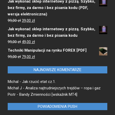
Jak wykonać sklep internetowy z pizzą. Szybko,
wynosiła:
wynosi:
bez firmy, za darmo i bez pisania kodu (PDF,
1999,00 zł.
799,00 zł.
wersja elektroniczna)
Pierwotna
Aktualna
99,00
zł
39,00
zł
cena
cena
Jak wykonać sklep internetowy z pizzą. Szybko,
wynosiła:
wynosi:
bez firmy, za darmo i bez pisania kodu
99,00 zł.
39,00 zł.
Pierwotna
Aktualna
99,00
zł
49,00
zł
cena
cena
Techniki Manipulacji na rynku FOREX [PDF]
wynosiła:
wynosi:
Pierwotna
Aktualna
99,00
zł
79,00
zł
99,00 zł.
49,00 zł.
cena
cena
wynosiła:
wynosi:
NAJNOWSZE KOMENTARZE
99,00 zł.
79,00 zł.
Michal
-
Jak rzucić etat cz.1.
Michał J
-
Analiza najtrudniejszych trejdów – ropa i gaz
Piotr
-
Bandy Zmienności [wskaźnik MT4]
POWIADOMIENIA PUSH