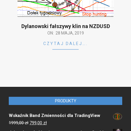
Dylanowski fałszywy klin na NZDUSD
2019-
ON:
28 MAJA, 2019
05-
CZYTAJ DALEJ….
28
PRODUKTY
Wskaźnik Band Zmienności dla TradingView
Pierwotna
Aktualna
1999,00
zł
799,00
zł
cena
cena