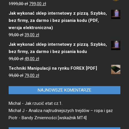
Pierwotna
Aktualna
1999,00
zł
799,00
zł
cena
cena
Jak wykonać sklep internetowy z pizzą. Szybko,
wynosiła:
wynosi:
bez firmy, za darmo i bez pisania kodu (PDF,
1999,00 zł.
799,00 zł.
wersja elektroniczna)
Pierwotna
Aktualna
99,00
zł
39,00
zł
cena
cena
Jak wykonać sklep internetowy z pizzą. Szybko,
wynosiła:
wynosi:
bez firmy, za darmo i bez pisania kodu
99,00 zł.
39,00 zł.
Pierwotna
Aktualna
99,00
zł
49,00
zł
cena
cena
Techniki Manipulacji na rynku FOREX [PDF]
wynosiła:
wynosi:
Pierwotna
Aktualna
99,00
zł
79,00
zł
99,00 zł.
49,00 zł.
cena
cena
wynosiła:
wynosi:
NAJNOWSZE KOMENTARZE
99,00 zł.
79,00 zł.
Michal
-
Jak rzucić etat cz.1.
Michał J
-
Analiza najtrudniejszych trejdów – ropa i gaz
Piotr
-
Bandy Zmienności [wskaźnik MT4]