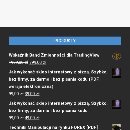
PRODUKTY
Wskaźnik Band Zmienności dla TradingView
Pierwotna
Aktualna
1999,00
zł
799,00
zł
cena
cena
Jak wykonać sklep internetowy z pizzą. Szybko,
wynosiła:
wynosi:
bez firmy, za darmo i bez pisania kodu (PDF,
1999,00 zł.
799,00 zł.
wersja elektroniczna)
Pierwotna
Aktualna
99,00
zł
39,00
zł
cena
cena
Jak wykonać sklep internetowy z pizzą. Szybko,
wynosiła:
wynosi:
bez firmy, za darmo i bez pisania kodu
99,00 zł.
39,00 zł.
Pierwotna
Aktualna
99,00
zł
49,00
zł
cena
cena
Techniki Manipulacji na rynku FOREX [PDF]