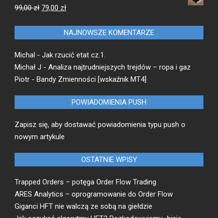
wynosiła:
wynosi:
Pierwotna
Aktualna
99,00
zł
79,00
zł
99,00 zł.
49,00 zł.
cena
cena
wynosiła:
wynosi:
NAJNOWSZE KOMENTARZE
99,00 zł.
79,00 zł.
Michal
-
Jak rzucić etat cz.1.
Michał J
-
Analiza najtrudniejszych trejdów – ropa i gaz
Piotr
-
Bandy Zmienności [wskaźnik MT4]
POWIADOMIENIA PUSH
Zapisz się, aby dostawać powiadomienia typu push o
nowym artykule
OSTATNIE WPISY
Trapped Orders – potęga Order Flow Trading
ARES Analytics – oprogramowanie do Order Flow
Giganci HFT nie walczą ze sobą na giełdzie