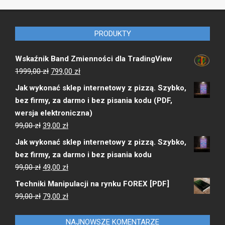
PRODUKTY
Wskaźnik Band Zmienności dla TradingView
Pierwotna
Aktualna
1999,00
zł
799,00
zł
cena
cena
Jak wykonać sklep internetowy z pizzą. Szybko,
wynosiła:
wynosi:
bez firmy, za darmo i bez pisania kodu (PDF,
1999,00 zł.
799,00 zł.
wersja elektroniczna)
Pierwotna
Aktualna
99,00
zł
39,00
zł
cena
cena
Jak wykonać sklep internetowy z pizzą. Szybko,
wynosiła:
wynosi:
bez firmy, za darmo i bez pisania kodu
99,00 zł.
39,00 zł.
Pierwotna
Aktualna
99,00
zł
49,00
zł
cena
cena
Techniki Manipulacji na rynku FOREX [PDF]
wynosiła:
wynosi:
Pierwotna
Aktualna
99,00
zł
79,00
zł
99,00 zł.
49,00 zł.
cena
cena
wynosiła:
wynosi:
NAJNOWSZE KOMENTARZE