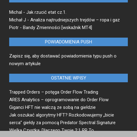
99,00 zł.
79,00 zł.
Michal
-
Jak rzucić etat cz.1.
Michał J
-
Analiza najtrudniejszych trejdów – ropa i gaz
Piotr
-
Bandy Zmienności [wskaźnik MT4]
POWIADOMIENIA PUSH
Zapisz się, aby dostawać powiadomienia typu push o
nowym artykule
OSTATNIE WPISY
Trapped Orders – potęga Order Flow Trading
ARES Analytics – oprogramowanie do Order Flow
Giganci HFT nie walczą ze sobą na giełdzie
Jak oszukać algorytmy HFT? Rozkodowujemy „bicie
serca” giełdy za pomocą Predator Spectral Signature
Wielka Czystka: Dlaczego Twoje 2:1 RR To